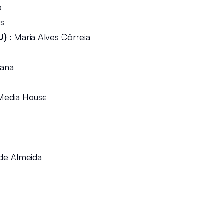
o
es
) :
 Maria Alves Côrreia
iana
Media House
 de Almeida