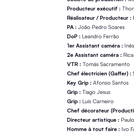
Producteur exécutif :
 Tho
Réalisateur / Producteur :
 
PA :
 João Pedro Soares
DoP :
 Leandro Ferrão
1er Assistant caméra :
 Inê
2e Assistant caméra :
 Ric
VTR :
 Tomás Sacramento
Chef électricien (Gaffer) :
 
Key Grip :
 Afonso Santos
Grip :
 Tiago Jesus
Grip :
 Luís Carneiro
Chef décorateur (Producti
Directeur artistique :
 Paulo
Homme à tout faire :
 Ivo F