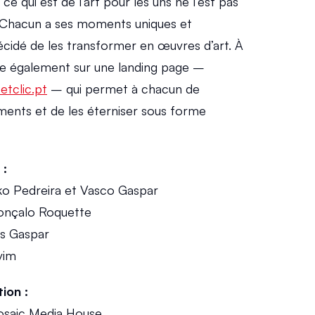
 ce qui est de l’art pour les uns ne l’est pas 
 Chacun a ses moments uniques et 
cidé de les transformer en œuvres d’art. À 
puie également sur une landing page – 
tclic.pt
 – qui permet à chacun de 
nts et de les éterniser sous forme 
 :
ko Pedreira et Vasco Gaspar
onçalo Roquette
os Gaspar
vim
ion :
osaic Media House