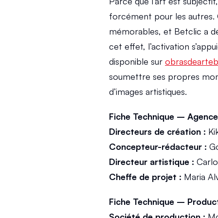
Parce que l’art est subjectif,
forcément pour les autres.
mémorables, et Betclic a dé
cet effet, l’activation s’ap
disponible sur 
obrasdeartebe
soumettre ses propres mome
d’images artistiques.
Fiche Technique – Agence
Directeurs de création :
 Ki
Concepteur-rédacteur :
 G
Directeur artistique :
 Carl
Cheffe de projet :
 Maria Al
Fiche Technique – Product
Société de production :
 M