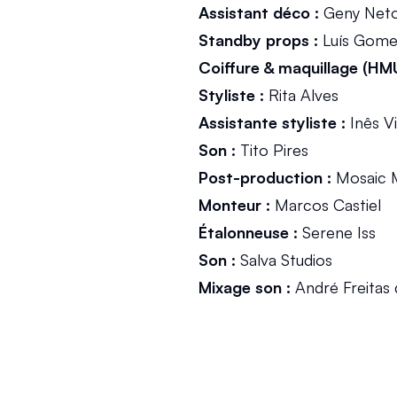
Assistant déco :
 Geny Net
Standby props :
 Luís Gom
Coiffure & maquillage (HMU
Styliste :
 Rita Alves
Assistante styliste :
 Inês V
Son :
 Tito Pires
Post-production :
 Mosaic 
Monteur :
 Marcos Castiel
Étalonneuse :
 Serene Iss
Son :
 Salva Studios
Mixage son :
 André Freitas