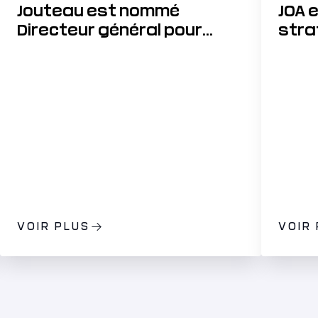
Jouteau est nommé
JOA 
Directeur général pour
stra
accélérer sa stratégie de
développement
VOIR PLUS
VOIR