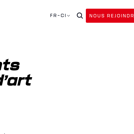
FR-CI
NOUS REJOIND
ts 
’art