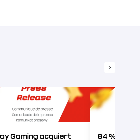
jay Gaming acquiert
84 % des P