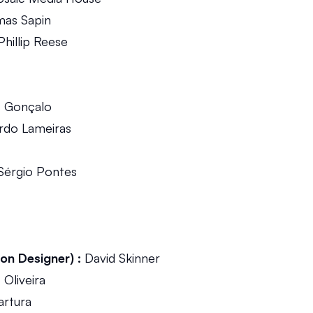
mas Sapin
Phillip Reese
s Gonçalo
ardo Lameiras
Sérgio Pontes
on Designer) :
 David Skinner
 Oliveira
artura