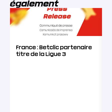
également
France : Betclic partenaire
B
titre de la Ligue 3
J
D
a
d