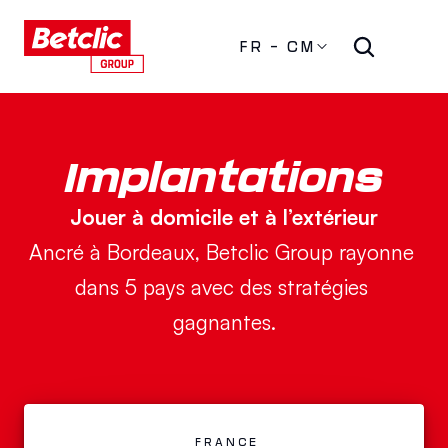
FR - CM
Implantations
Jouer à domicile et à l’extérieur
Ancré à Bordeaux, Betclic Group rayonne 
dans 5 pays avec des stratégies 
gagnantes.
 FRANCE
 FRANCE