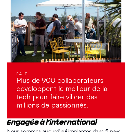
FAIT
Plus de 900 collaborateurs 
développent le meilleur de la 
tech pour faire vibrer des 
millions de passionnés.
Engagés à l’international
Nous sommes aujourd’hui implantés dans 5 pays 