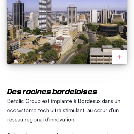
des partenariats majeurs (ASEC Mimosas, 
Abidjan Basketball Club, Ivoire Agora), 
paris 
Betclic propose en Côte d'Ivoire des 
casino 
 et une offre complète de 
sportifs
.
en ligne
Des racines bordelaises
Betclic Group est implanté à Bordeaux dans un 
écosystème tech ultra stimulant, au cœur d’un 
réseau régional d’innovation.