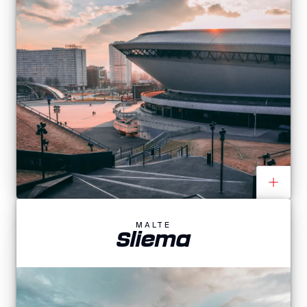
sport national
est un partenaire majeur du 
(UFC, Ligues de football Betclic 1, 2 & 3), et 
déploie en Pologne, pour ses clients, une 
paris 
offre exclusivement dédiée aux 
.
sportifs
MALTE
MALTE
Sliema
Sliema
, Betclic 
2012
Présent à Sliema depuis 
400 
Group rassemble près de 
, impliqués dans la relation 
collaborateurs