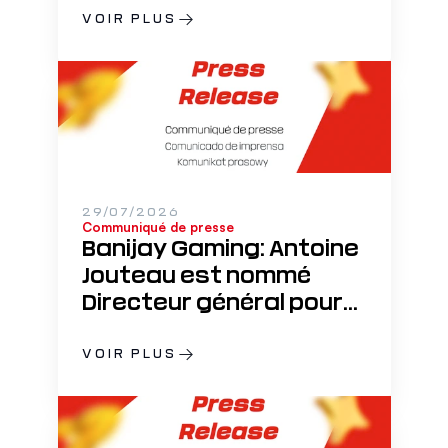
VOIR PLUS
29/07/2026
Communiqué de presse
Banijay Gaming: Antoine
Jouteau est nommé
Directeur général pour
accélérer sa stratégie
de développement
VOIR PLUS