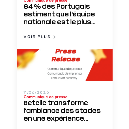
Communiqué de presse
84 % des Portugais
estiment que l'équipe
nationale est le plus
grand facteur d'unité
du pays
VOIR PLUS
11/06/2026
Communiqué de presse
Betclic transforme
l'ambiance des stades
en une expérience
sonore permettant de