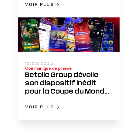
suivre les matchs sans
VOIR PLUS
réveiller son entourage
10/06/2026
Communiqué de presse
Betclic Group dévoile
son dispositif inédit
pour la Coupe du Monde
2026
VOIR PLUS