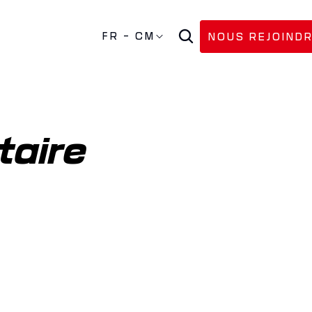
FR - CM
NOUS REJOIND
aire 