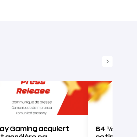
jay Gaming acquiert
84 % des P