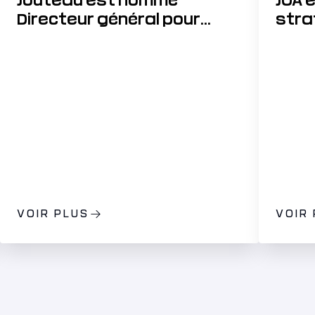
Jouteau est nommé
JOA 
Directeur général pour
stra
accélérer sa stratégie de
développement
VOIR PLUS
VOIR