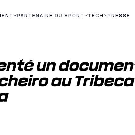
MENT
PARTENAIRE DU SPORT
TECH
PRESSE
senté un document
cheiro au Tribeca 
oa