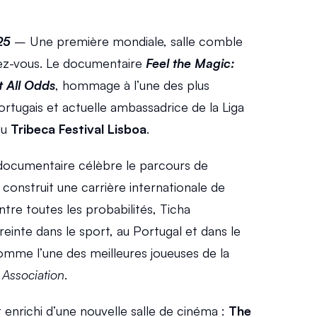
25
 – Une première mondiale, salle comble 
ez-vous. Le documentaire 
Feel the Magic: 
t All Odds
, hommage à l’une des plus 
rtugais et actuelle ambassadrice de la Liga 
du 
Tribeca Festival Lisboa
.
documentaire célèbre le parcours de 
a construit une carrière internationale de 
e toutes les probabilités, Ticha 
einte dans le sport, au Portugal et dans le 
monde, étant considérée comme l’une des meilleures joueuses de la 
 Association
.
t enrichi d’une nouvelle salle de cinéma : 
The 