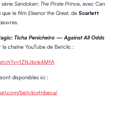
 série 
Sandokan: The Pirate Prince
, avec Can 
que le film 
Eleanor the Great
, de 
Scarlett 
 œuvres.
Magic: Ticha Penicheiro — Against All Odds
 la chaîne YouTube de Betclic :
/watch?v=fZNJbnk4MfA
ont disponibles ici :
eset.com/betclicxtribeca/