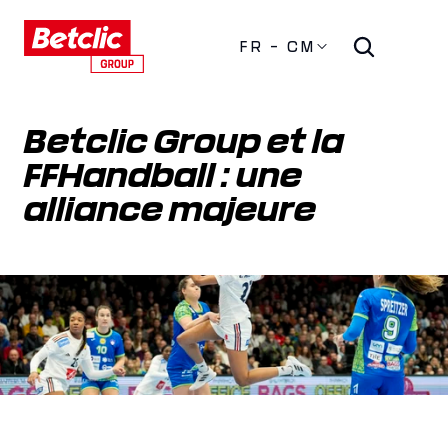
FR - CM
Betclic Group et la 
FFHandball : une 
alliance majeure