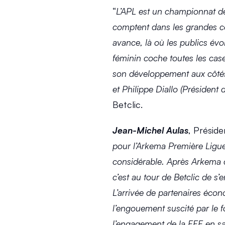
“
L’APL est un championnat de
comptent dans les grandes co
avance, là où les publics évol
féminin coche toutes les cas
son développement
aux côté
et Philippe Diallo (Président 
Betclic.
Jean-Michel Aulas
, Préside
pour l’Arkema Première Ligue
considérable. Après Arkema q
c’est au tour de Betclic de s
L’arrivée de partenaires éco
l’engouement suscité par le fo
l’engagement de la FFF en sa 