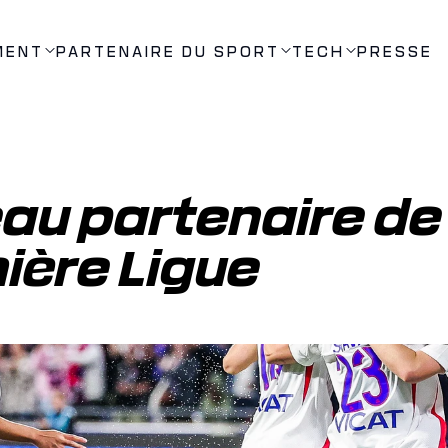
MENT
PARTENAIRE DU SPORT
TECH
PRESSE
eau partenaire de 
ière Ligue