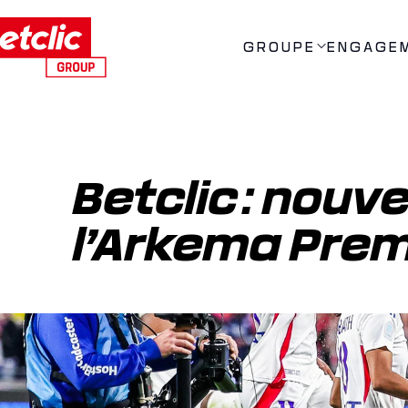
GROUPE
ENGAGE
Betclic : nouv
l’Arkema Prem