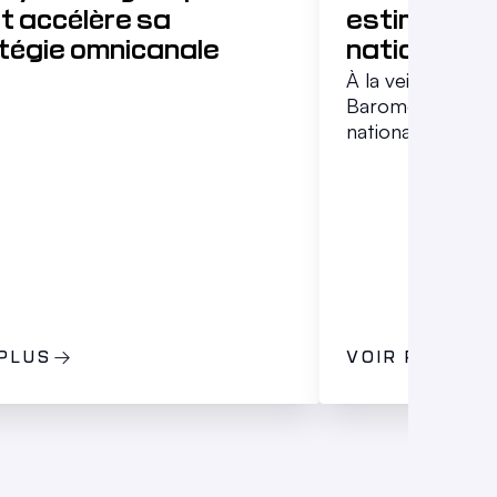
et accélère sa
estiment qu
tégie omnicanale
nationale e
facteur d'u
À la veille du Mo
Baromètre Betcli
nationale rassemb
Portugais : 84 % 
facteur d'unité 
confiance mesur
performances.
 PLUS
VOIR PLUS