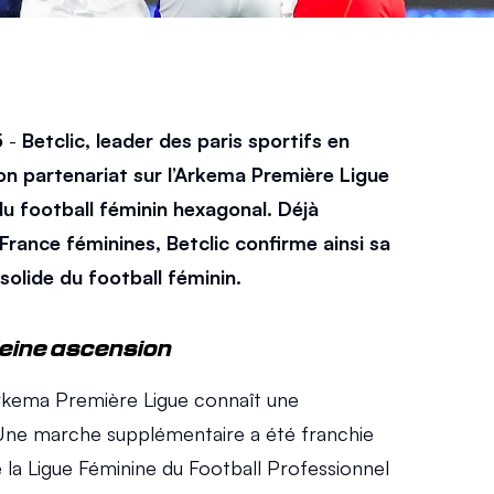
5
 - 
Betclic, leader des paris sportifs en 
on partenariat sur l’Arkema Première Ligue 
du football féminin hexagonal. Déjà 
rance féminines, Betclic confirme ainsi sa 
 solide du football féminin.
eine ascension
Arkema Première Ligue connaît une 
Une marche supplémentaire a été franchie 
 la Ligue Féminine du Football Professionnel 