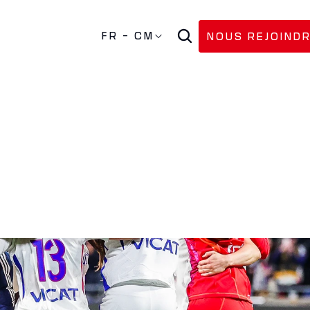
FR - CM
NOUS REJOIND