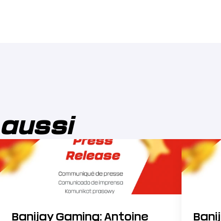
 aussi
Banijay Gaming: Antoine
Bani