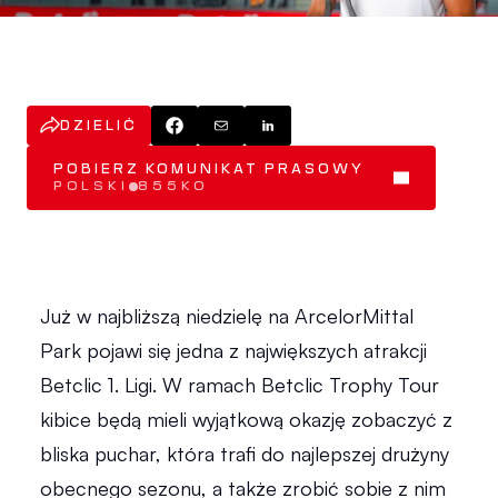
DZIELIĆ
POBIERZ KOMUNIKAT PRASOWY
POLSKI
855KO
Już w najbliższą niedzielę na ArcelorMittal 
Park pojawi się jedna z największych atrakcji 
Betclic 1. Ligi. W ramach Betclic Trophy Tour 
kibice będą mieli wyjątkową okazję zobaczyć z 
bliska puchar, która trafi do najlepszej drużyny 
obecnego sezonu, a także zrobić sobie z nim 