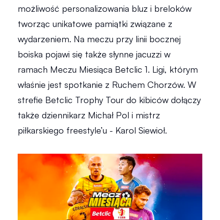
możliwość personalizowania bluz i breloków 
tworząc unikatowe pamiątki związane z 
wydarzeniem. Na meczu przy linii bocznej 
boiska pojawi się także słynne jacuzzi w 
ramach Meczu Miesiąca Betclic 1. Ligi, którym 
właśnie jest spotkanie z Ruchem Chorzów. W 
strefie Betclic Trophy Tour do kibiców dołączy 
także dziennikarz Michał Pol i mistrz 
piłkarskiego freestyle’u - Karol Siewioł.