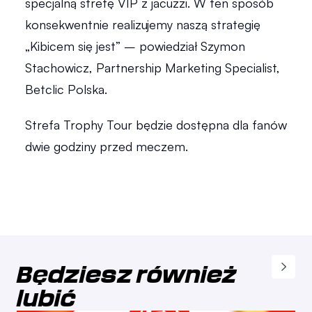
specjalną strefę VIP z jacuzzi. W ten sposób 
konsekwentnie realizujemy naszą strategię 
„Kibicem się jest” – powiedział Szymon 
Stachowicz, Partnership Marketing Specialist, 
Betclic Polska.
Strefa Trophy Tour będzie dostępna dla fanów 
dwie godziny przed meczem.
Będziesz również 
lubić