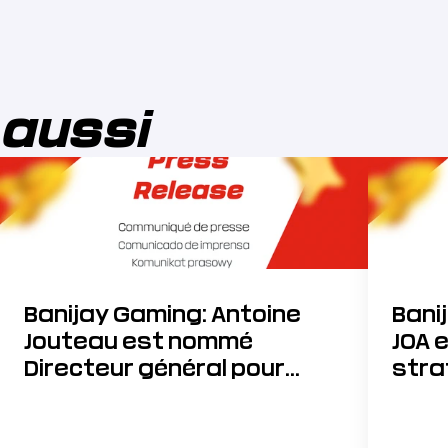
 aussi
Banijay Gaming: Antoine
Bani
Jouteau est nommé
JOA 
Directeur général pour
stra
accélérer sa stratégie de
développement