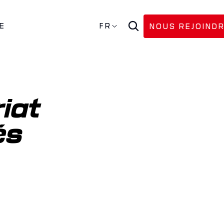
E
FR
NOUS REJOIND
iat 
s 