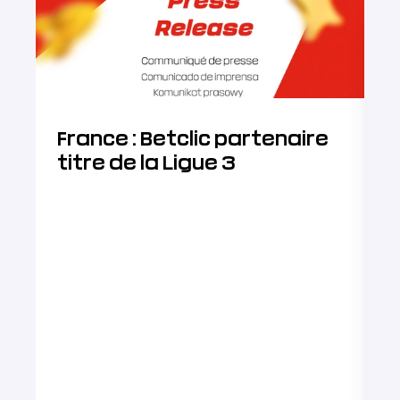
France : Betclic partenaire
B
titre de la Ligue 3
J
D
a
d