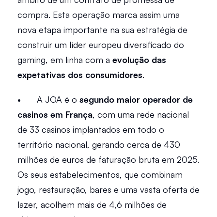
compra. Esta operação marca assim uma 
nova etapa importante na sua estratégia de 
construir um líder europeu diversificado do 
gaming, em linha com a 
evolução das 
expetativas dos consumidores
.
•	A JOA é o 
segundo maior operador de 
casinos em França
, com uma rede nacional 
de 33 casinos implantados em todo o 
território nacional, gerando cerca de 430 
milhões de euros de faturação bruta em 2025. 
Os seus estabelecimentos, que combinam 
jogo, restauração, bares e uma vasta oferta de 
lazer, acolhem mais de 4,6 milhões de 