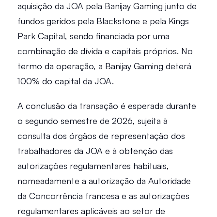
aquisição da JOA pela Banijay Gaming junto de 
fundos geridos pela Blackstone e pela Kings 
Park Capital, sendo financiada por uma 
combinação de dívida e capitais próprios. No 
termo da operação, a Banijay Gaming deterá 
100% do capital da JOA.
A conclusão da transação é esperada durante 
o segundo semestre de 2026, sujeita à 
consulta dos órgãos de representação dos 
trabalhadores da JOA e à obtenção das 
autorizações regulamentares habituais, 
nomeadamente a autorização da Autoridade 
da Concorrência francesa e as autorizações 
regulamentares aplicáveis ao setor de 