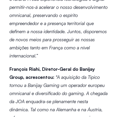
permitir-nos-á acelerar o nosso desenvolvimento 
omnicanal, preservando o espírito 
empreendedor e a presença territorial que 
definem a nossa identidade. Juntos, disporemos 
de novos meios para prosseguir as nossas 
ambições tanto em França como a nível 
internacional.” 
François Riahi, Diretor-Geral do Banijay 
Group, acrescentou:
"A aquisição da Tipico 
tornou a Banijay Gaming um operador europeu 
omnicanal e diversificado do gaming. A chegada 
da JOA enquadra-se plenamente nesta 
dinâmica. Tal como na Alemanha e na Áustria, 