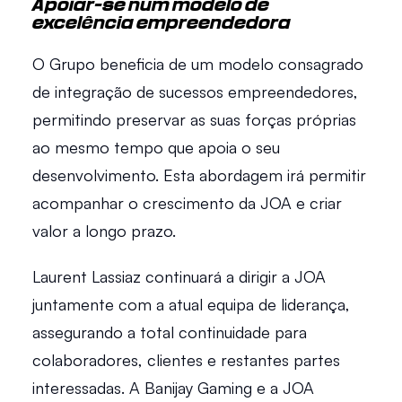
Apoiar-se num modelo de 
excelência empreendedora
O Grupo beneficia de um modelo consagrado 
de integração de sucessos empreendedores, 
permitindo preservar as suas forças próprias 
ao mesmo tempo que apoia o seu 
desenvolvimento. Esta abordagem irá permitir 
acompanhar o crescimento da JOA e criar 
valor a longo prazo.
Laurent Lassiaz continuará a dirigir a JOA 
juntamente com a atual equipa de liderança, 
assegurando a total continuidade para 
colaboradores, clientes e restantes partes 
interessadas. A Banijay Gaming e a JOA 