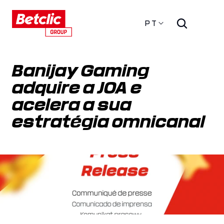
PT
Banijay Gaming 
adquire a JOA e 
acelera a sua 
estratégia omnicanal