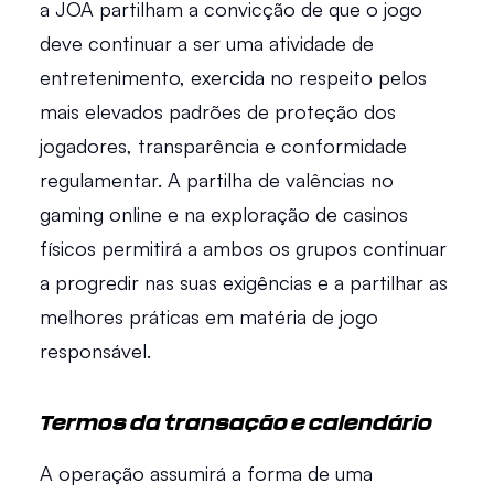
a JOA partilham a convicção de que o jogo 
deve continuar a ser uma atividade de 
entretenimento, exercida no respeito pelos 
mais elevados padrões de proteção dos 
jogadores, transparência e conformidade 
regulamentar. A partilha de valências no 
gaming online e na exploração de casinos 
físicos permitirá a ambos os grupos continuar 
a progredir nas suas exigências e a partilhar as 
melhores práticas em matéria de jogo 
responsável.
Termos da transação e calendário
A operação assumirá a forma de uma 