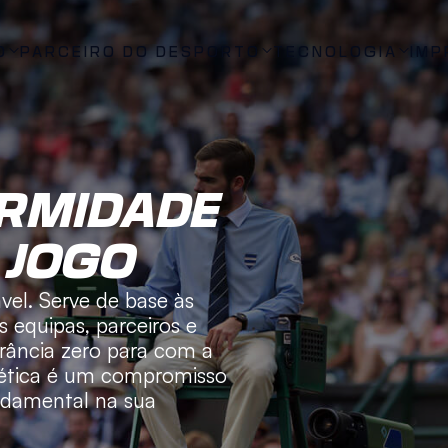
O
PARCEIRO DO DESPORTO
TECNOLOGIA
IMP
RMIDADE 
JOGO  
vel. Serve de base às 
 equipas, parceiros e 
erância zero para com a 
ética é um compromisso 
damental na sua 