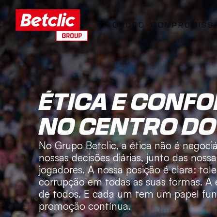
GRUPO
COMPROMISS
ÉTICA E CONFO
NO CENTRO DO 
No Grupo Betclic, a ética não é negociá
nossas decisões diárias, junto das nossas
jogadores. A nossa posição é clara: tol
corrupção em todas as suas formas. A 
de todos. E cada um tem um papel fun
promoção contínua.  