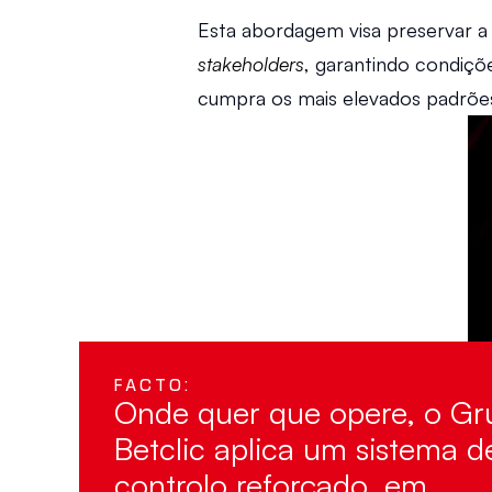
stakeholders
, garantindo condiçõ
cumpra os mais elevados padrões 
FACTO:  
Onde quer que opere, o Gr
Betclic aplica um sistema de
controlo reforçado, em 